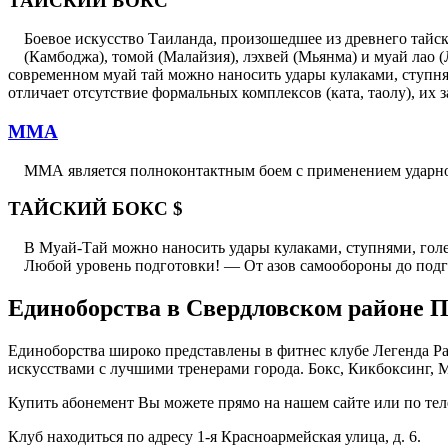
ТАЙСКИЙ БОКС
Боевое искусство Таиланда, произошедшее из древнего тайс
(Камбоджа), томой (Малайзия), лэхвей (Мьянма) и муай лао 
современном муай тай можно наносить удары кулаками, ступням
отличает отсутствие формальных комплексов (ката, таолу), их 
MMA
ММА является полноконтактным боем с применением ударной т
ТАЙСКИЙ БОКС $
В Муай-Тай можно наносить удары кулаками, ступнями, гол
Любой уровень подготовки! — От азов самообороны до подг
Единоборства в Свердловском районе 
Единоборства широко представлены в фитнес клубе Легенда Ра
искусствами с лучшими тренерами города. Бокс, Кикбоксинг, M
Купить абонемент Вы можете прямо на нашем сайте или по теле
Клуб находиться по адресу 1-я Красноармейская улица, д. 6.