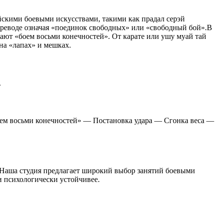
йскими боевыми искусствами, такими как прадал серэй
 переводе означая «поединок свободных» или «свободный бой».В
ают «боем восьми конечностей». От карате или ушу муай тай
 на «лапах» и мешках.
.
боем восьми конечностей» — Постановка удара — Сгонка веса —
. Наша студия предлагает широкий выбор занятий боевыми
и психологически устойчивее.