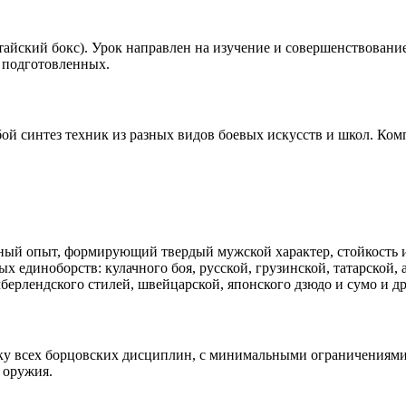
айский бокс). Урок направлен на изучение и совершенствование
я подготовленных.
й синтез техник из разных видов боевых искусств и школ. Ком
нный опыт, формирующий твердый мужской характер, стойкость 
 единоборств: кулачного боя, русской, грузинской, татарской, 
берлендского стилей, швейцарской, японского дзюдо и сумо и д
ику всех борцовских дисциплин, с минимальными ограничениям
 оружия.