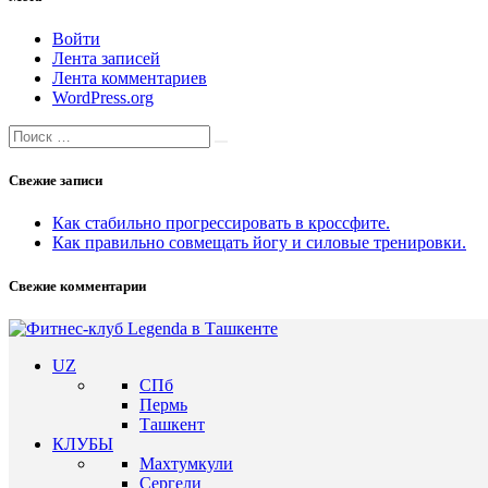
Войти
Лента записей
Лента комментариев
WordPress.org
Search
Search
for:
Свежие записи
Как стабильно прогрессировать в кроссфите.
Как правильно совмещать йогу и силовые тренировки.
Свежие комментарии
UZ
СПб
Пермь
Ташкент
КЛУБЫ
Махтумкули
Сергели