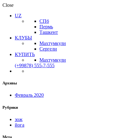
Close
UZ
СПб
Пермь
Ташкент
КЛУБЫ
Махтумкули
Сергели
КУПИТЬ
Махтумкули
(+99878) 555-7-555
Архивы
Февраль 2020
Рубрики
зож
йога
Мета