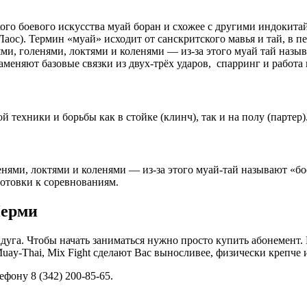
кого боевого искусства муай боран и схожее с другими индокита
(Лаос). Термин «муай» исходит от санскритского мавья и тай, в
и, голенями, локтями и коленями — из-за этого муай тай назыв
заменяют базовые связки из двух-трёх ударов, спарринг и работа
ехники и борьбы как в стойке (клинч), так и на полу (партер)
енями, локтями и коленями — из-за этого муай-тай называют «
отовки к соревнованиям.
Перми
дуга. Чтобы начать заниматься нужно просто купить абонемент
uay-Thai, Mix Fight сделают Вас выносливее, физически крепче 
фону 8 (342) 200-85-65.