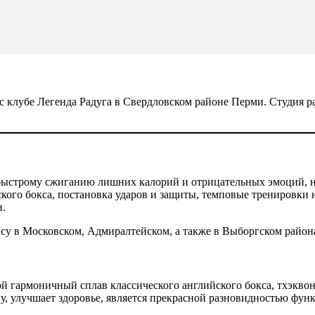
с клубе Легенда Радуга в Свердловском районе Перми. Студия 
 быстрому сжиганию лишних калорий и отрицательных эмоций, н
ского бокса, постановка ударов и защиты, темповые тренировки
и.
у в Московском, Адмиралтейском, а также в Выборгском района
 гармоничный сплав классического английского бокса, тхэквонд
у, улучшает здоровье, является прекрасной разновидностью фун