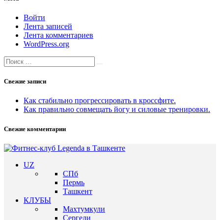
Войти
Лента записей
Лента комментариев
WordPress.org
Search
Search
for:
Свежие записи
Как стабильно прогрессировать в кроссфите.
Как правильно совмещать йогу и силовые тренировки.
Свежие комментарии
UZ
СПб
Пермь
Ташкент
КЛУБЫ
Махтумкули
Сергели