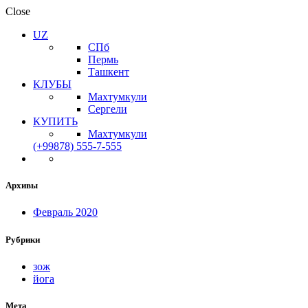
Close
UZ
СПб
Пермь
Ташкент
КЛУБЫ
Махтумкули
Сергели
КУПИТЬ
Махтумкули
(+99878) 555-7-555
Архивы
Февраль 2020
Рубрики
зож
йога
Мета