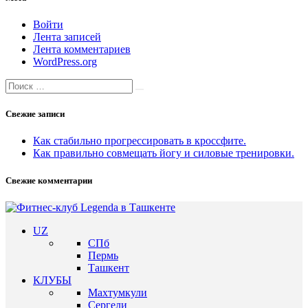
Войти
Лента записей
Лента комментариев
WordPress.org
Search
Search
for:
Свежие записи
Как стабильно прогрессировать в кроссфите.
Как правильно совмещать йогу и силовые тренировки.
Свежие комментарии
UZ
СПб
Пермь
Ташкент
КЛУБЫ
Махтумкули
Сергели