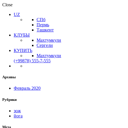
Close
UZ
СПб
Пермь
Ташкент
КЛУБЫ
Махтумкули
Сергели
КУПИТЬ
Махтумкули
(+99878) 555-7-555
Архивы
Февраль 2020
Рубрики
зож
йога
Мета