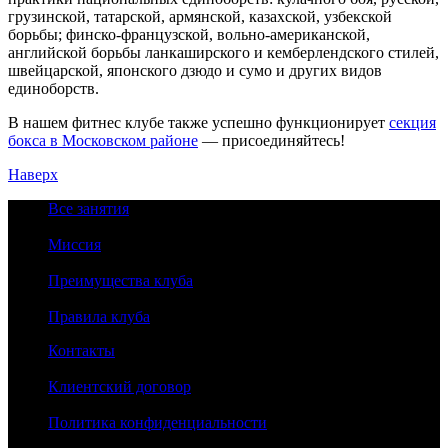
грузинской, татарской, армянской, казахской, узбекской
борьбы; финско-французской, вольно-американской,
английской борьбы ланкаширского и кемберлендского стилей,
швейцарской, японского дзюдо и сумо и других видов
единоборств.
В нашем фитнес клубе также успешно функционирует
секция
бокса в Московском районе
— присоединяйтесь!
Наверх
Все занятия
Миссия
Преимущества клуба
Правила клуба
Контакты
Клиентский договор
Политика конфиденциальности