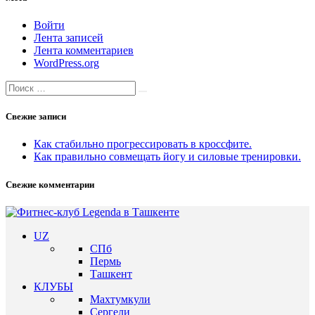
Войти
Лента записей
Лента комментариев
WordPress.org
Search
Search
for:
Свежие записи
Как стабильно прогрессировать в кроссфите.
Как правильно совмещать йогу и силовые тренировки.
Свежие комментарии
UZ
СПб
Пермь
Ташкент
КЛУБЫ
Махтумкули
Сергели