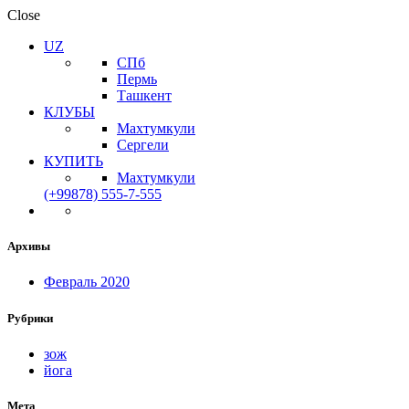
Close
UZ
СПб
Пермь
Ташкент
КЛУБЫ
Махтумкули
Сергели
КУПИТЬ
Махтумкули
(+99878) 555-7-555
Архивы
Февраль 2020
Рубрики
зож
йога
Мета