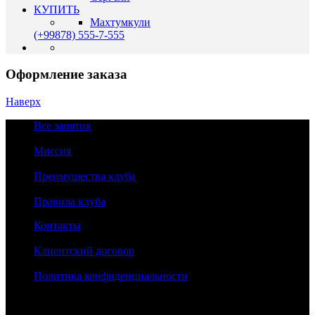
КУПИТЬ
Махтумкули
(+99878) 555-7-555
Оформление заказа
Наверх
Все занятия
Миссия
Преимущества клуба
Правила клуба
Контакты
Клиентский договор
Политика конфиденциальности
2024©LEGENDA