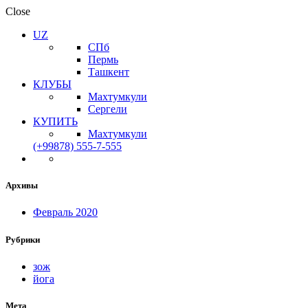
Close
UZ
СПб
Пермь
Ташкент
КЛУБЫ
Махтумкули
Сергели
КУПИТЬ
Махтумкули
(+99878) 555-7-555
Архивы
Февраль 2020
Рубрики
зож
йога
Мета