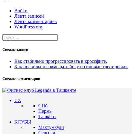
Войти
Лента записей
Лента комментариев
WordPress.org
Search
Search
for:
Свежие записи
Как стабильно прогрессировать в кроссфите.
Как правильно совмещать йогу и силовые тренировки.
Свежие комментарии
UZ
СПб
Пермь
Ташкент
КЛУБЫ
Махтумкули
Сергели